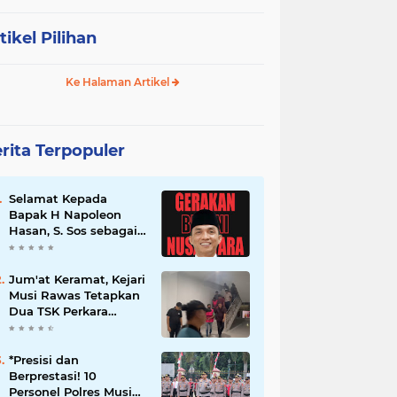
tikel Pilihan
Ke Halaman Artikel
rita Terpopuler
Selamat Kepada
Bapak H Napoleon
Hasan, S. Sos sebagai
Ketua DPD G. BRAN
Sum Sel
Jum'at Keramat, Kejari
Musi Rawas Tetapkan
Dua TSK Perkara
Dugaan Korupsi Dana
Peremajaan PSR
*Presisi dan
Berprestasi! 10
Personel Polres Musi