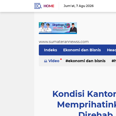
HOME
Jum'at
7 Agu 2026
www.sumaterannewss.com
Indeks
Ekonomi dan Bisnis
Head
Sosial dan Budaya
Video
ekonomi dan bisnis
Sumsel Update
sosial dan budaya
sumsel upda
Kondisi Kanto
Memprihatin
Direhab