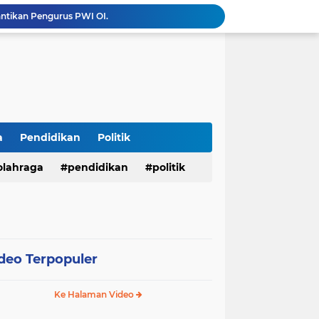
antikan Pengurus PWI OI.
Menembus Batas Pengabdian: Polres Musi Rawas Ukir Sejarah Emas Raih Predikat WBK di Bawah Kepemimpinan AKBP Agung Adhitya Prananta
Bupati M. Syukur Sampaikan Rencana KUA-PPAS 2027, Fokus Pemantapan Infrastruktur dan Penguatan Ekonomi
Diduga Alat Berat Milik Hardiman Bebas Beroperasi Untuk Ngupas Dongfeng di SPB Dusun Lembah Kuamang
*Presisi dan Berprestasi! 10 Personel Polres Musi Rawas Raih Penghargaan Bergengsi dari Kapolda Sumsel*
Operasi Antik Siginjai 2026 Polres Merangin : Sita 64 gram Sabu, 42,46 gram Ganja, 5 butir extasi, dan Amankan 21 Orang Tersangka
Tindak Lanjuti Keputusan PWI Pusat, PWI Sumsel Tunjuk Ishak Nasroni sebagai Plt Ketua PWI OKU Selatan
Ditreskrimum Polda Sumbar Lampaui Target, Operasi Pekat dan Sikat Singgalang 2026 Catat Hasil Maksimal
a
Pendidikan
Politik
Pembangunan Rumdin Bupati dan Tiang Pancang Mess Gedung Serbaguna Jadi Sorotan Publik
olahraga
pendidikan
politik
mkab Merangin Gelar Bimtek Pers
deo Terpopuler
Ke Halaman Video