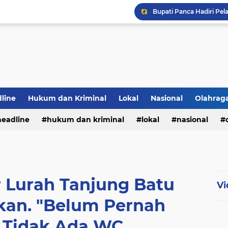
Bupati Panca Hadiri Pel
line
Hukum dan Kriminal
Lokal
Nasional
Olahrag
headline
hukum dan kriminal
lokal
nasional
PWI Jambi Apresiasi Pe
te
r Lurah Tanjung Batu
Vi
kan. "Belum Pernah
, Tidak Ada WC