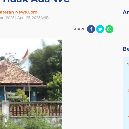
Ar
ateran News.Com
ril 2025 | April 25, 2025 WIB
SHARE
Be