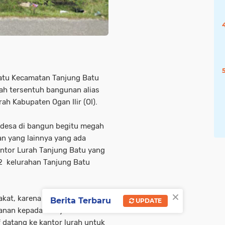
atu Kecamatan Tanjung Batu
ah tersentuh bangunan alias
ah Kabupaten Ogan Ilir (OI).
 desa di bangun begitu megah
 yang lainnya yang ada
antor Lurah Tanjung Batu yang
02 kelurahan Tanjung Batu
×
kat, karena di kantor lurah
Berita Terbaru
UPDATE
yanan kepada masyarakat
f datang ke kantor lurah untuk