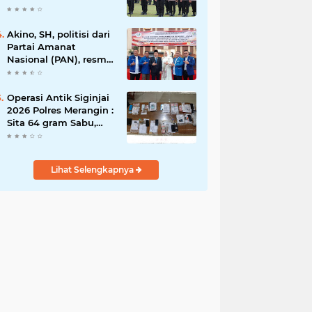
Rawas Raih
Penghargaan
Bergengsi dari
Akino, SH, politisi dari
Kapolda Sumsel*
Partai Amanat
Nasional (PAN), resmi
dilantik sebagai
anggota dewan
Operasi Antik Siginjai
2026 Polres Merangin :
Sita 64 gram Sabu,
42,46 gram Ganja, 5
butir extasi, dan
Amankan 21 Orang
Lihat Selengkapnya
Tersangka