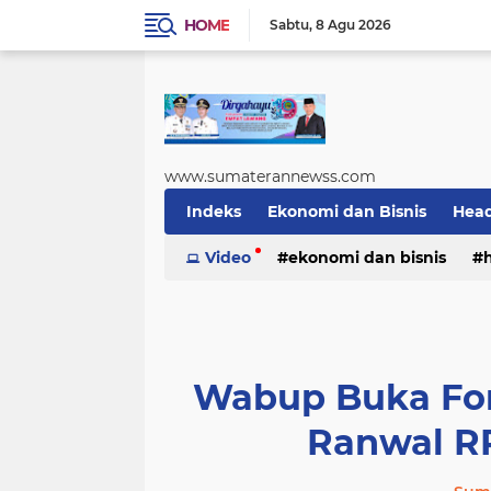
HOME
Sabtu
8 Agu 2026
www.sumaterannewss.com
Indeks
Ekonomi dan Bisnis
Head
Sosial dan Budaya
Video
ekonomi dan bisnis
Sumsel Update
sosial dan budaya
sumsel upda
Wabup Buka For
Ranwal R