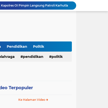
Kapolres OI Pimpin Langsung Patroli Karhutla
𝐇. 𝐉𝐨𝐧𝐜𝐢𝐤 𝐌𝐮𝐡𝐚𝐦𝐦𝐚𝐝 𝐓𝐚𝐫𝐠𝐞𝐭𝐤𝐚𝐧 𝐏𝐀𝐍 𝐊𝐚𝐛𝐮𝐩𝐚𝐭𝐞𝐧 Banyuasin 𝐀𝐤𝐚𝐧 𝐌𝐞𝐧𝐠𝐢𝐬𝐢 𝐊𝐮𝐫𝐬𝐢 𝐃𝐞𝐰𝐚𝐧 𝐃𝐚𝐫𝐢 𝐓𝐢𝐧𝐠𝐤𝐚𝐭 𝐃𝐏𝐑 𝐃𝐚𝐞𝐫𝐚𝐡 𝐇𝐢𝐧𝐠𝐠𝐚 𝐃𝐏𝐑-𝐑𝐈
Ditreskrimum Polda Sumbar Lampaui Target, Operasi Pekat dan Sikat Singgalang 2026 Catat Hasil Maksimal
Pembangunan Rumdin Bupati dan Tiang Pancang Mess Gedung Serbaguna Jadi Sorotan Publik
mkab Merangin Gelar Bimtek Pers
antikan Pengurus PWI OI.
Menembus Batas Pengabdian: Polres Musi Rawas Ukir Sejarah Emas Raih Predikat WBK di Bawah Kepemimpinan AKBP Agung Adhitya Prananta
a
Pendidikan
Politik
Lepas Satgas Pemberantasan PETI, Bupati M. Syukur: Geopark Merangin Harga Mati
olahraga
pendidikan
politik
ELAMAT MELAKSANAKAN MUSDA
deo Terpopuler
Ke Halaman Video