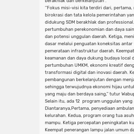
berakhlak dan berkelanjutan’’.
‘’Fokus misi-visi kita terdiri dari, perta
birokrasi dan tata kelola pemerintahan yan
didukung SDM berakhlak dan professional
pertumbuhan perekonomian dan daya sain
dan potensi unggulan daerah. Ketiga, men
dasar melalui penguatan koneksitas antar
pemerataan infrastruktur daerah. Keempat
keamanan dan daya dukung budaya local 
pertumbuhan UMKM, ekonomi kreatif de
transformasi digital dan inovasi daerah. K
pembangunan berkelanjutan dengan menj
sehingga terwujudnya ekonomi hijau un
yang maju dan berdaya saing,’’ tutur Wabu
Selain itu, ada 12 program unggulan yang 
Diantaranya,Pertama, penyediaan ambulanc
kelurahan. Kedua, program orang tua asuh
mampu. Ketiga percepatan peningkatan kua
Keempat penerangan lampu jalan umum dan