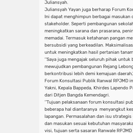
Juliansyah.
Juliansyah Yayan juga berharap Forum Ko
Ini dapat menghimpun berbagai masukan d
stakeholder. Seperti pembangunan sekola
meningkatkan sarana dan prasarana, penin
memadai. Termasuk ketahanan pangan mel
bersubsidi yang berkeadilan. Maksimalisas
untuk meningkatkan hasil pertanian tana
‘’Saya juga mengajak seluruh pihak untuk 
mewujudkan pembangunan Rejang Lebong b
berkontribusi lebih demi kemajuan daerah,
Forum Konsultasi Publik Ranwal RPJMD in
Yakni, Kepala Bappeda, Khirdes Lapendo P
dari Ditjen Bangda Kemendagri.
‘’Tujuan pelaksanaan forum konsultasi pub
beberapa hal diantaranya menyangkut kese
lapangan. Permasalahan dan isu strategis 
dan masukan sesuai kebutuhan masyarak
visi, tujuan serta sasaran Ranwale RPJMD 