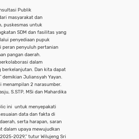
nsultasi Publik
ari masyarakat dan
h, puskesmas untuk
gkatan SDM dan fasilitas yang
alui penyediaan pupuk
i peran penyuluh pertanian
man pangan daerah.
berkolaborasi dalam
erkelanjutan. Dan kita dapat
’’ demikian Juliansyah Yayan.
i menampilan 2 narasumber.
asju, S.STP, MSi dan Mahardika
lic ini untuk menyepakati
suaian data dan fakta di
daerah, serta harapan, saran
at dalam upaya mewujudkan
2025-2029,’’ tutur Wilujeng Sri