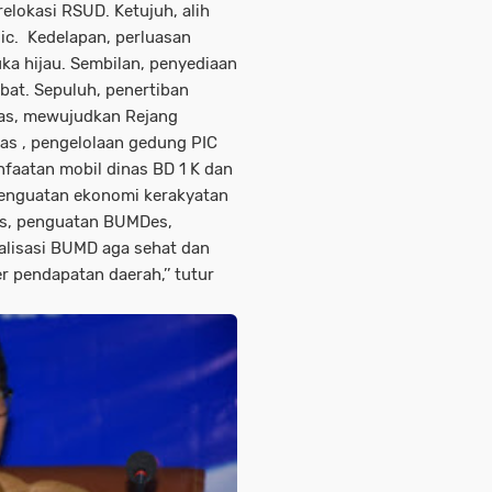
lokasi RSUD. Ketujuh, alih
ic. Kedelapan, perluasan
ka hijau. Sembilan, penyediaan
bat. Sepuluh, penertiban
as, mewujudkan Rejang
as , pengelolaan gedung PIC
faatan mobil dinas BD 1 K dan
penguatan ekonomi kerakyatan
s, penguatan BUMDes,
talisasi BUMD aga sehat dan
pendapatan daerah,’’ tutur