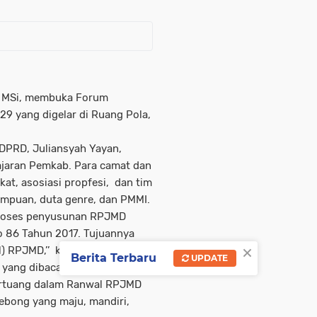
P, MSi, membuka Forum
9 yang digelar di Ruang Pola,
a DPRD, Juliansyah Yayan,
jajaran Pemkab. Para camat dan
at, asosiasi propfesi, dan tim
rempuan, duta genre, dan PMMI.
 proses penyusunan RPJMD
 86 Tahun 2017. Tujuannya
×
 RPJMD,’’ kata Bupati, H.M.
Berita Terbaru
UPDATE
a yang dibacakan Wabup.
tertuang dalam Ranwal RPJMD
ebong yang maju, mandiri,