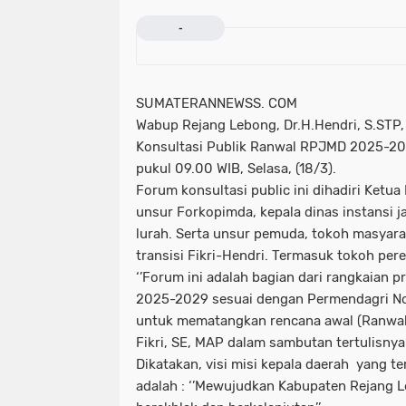
-
SUMATERANNEWSS. COM
Wabup Rejang Lebong, Dr.H.Hendri, S.ST
Konsultasi Publik Ranwal RPJMD 2025-202
pukul 09.00 WIB, Selasa, (18/3).
Forum konsultasi public ini dihadiri Ketu
unsur Forkopimda, kepala dinas instansi 
lurah. Serta unsur pemuda, tokoh masyarak
transisi Fikri-Hendri. Termasuk tokoh pe
‘’Forum ini adalah bagian dari rangkaian
2025-2029 sesuai dengan Permendagri No
untuk mematangkan rencana awal (Ranwal)
Fikri, SE, MAP dalam sambutan tertulisny
Dikatakan, visi misi kepala daerah yang 
adalah : ‘’Mewujudkan Kabupaten Rejang L