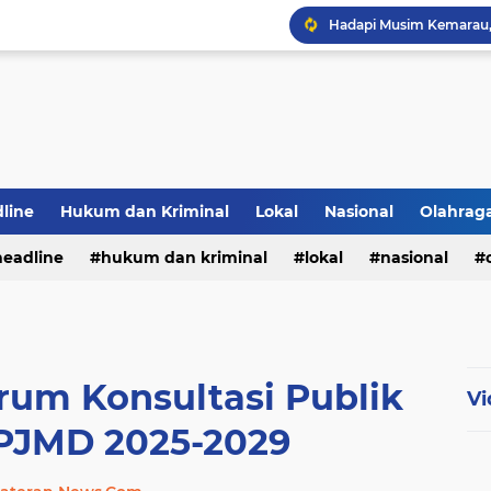
Hadapi Musim Kemarau, 
Selamar Hut RI Ke 81
PWI Jambi Apresiasi Pe
Bupati Panca Hadiri Pel
line
Hukum dan Kriminal
Lokal
Nasional
Olahrag
headline
hukum dan kriminal
lokal
nasional
DPP MENGUCAPKAN S
te
um Konsultasi Publik
Vi
PJMD 2025-2029