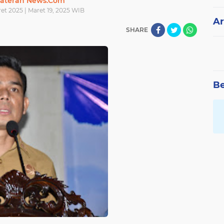
ateran News.Com
et 2025 | Maret 19, 2025 WIB
Ar
SHARE
Be