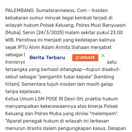
PALEMBANG, Sumaterannewss. Com - Insiden
kebakaran sumur minyak ilegal kembali terjadi di
wilayah hukum Polsek Keluang, Polres Musi Banyuasin
(Muba), Senin (24/3/2025) malam sekitar pukul 23.00
WIB. Peristiwa ini menjadi yang kedelapan kalinya
sejak IPTU Alvin Adam Armita Siahaan menjabat
×
sebagai Kapolsek Keluang.
Berita Terbaru
UPDATE
Ironisnya, dari delapan kasus tersebut, hanya satu
tersangka yang berhasil ditangkap—itupun disebut-
sebut sebagai "pengantin tukar kepala" (kambing
hitam). Sementara tujuh insiden lain masih gelap
tanpa kejelasan.
Ketua Umum LSM POSE RI Desri SH, praktisi hukum
menyampaikan kekecewaannya atas kinerja Polsek
Keluang dan Polres Muba yang dinilai "melempem".
"Aparat penegak hukum di wilayah ini terkesan
menurun drastis dalam pengungkapan kasus. Delapan