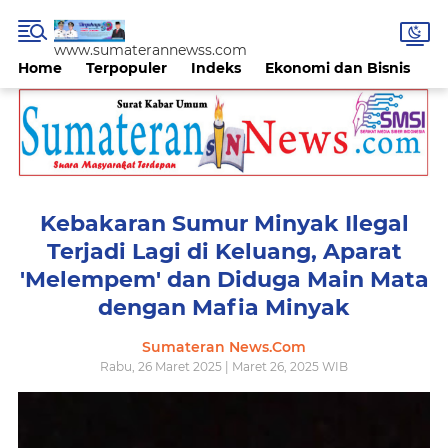
www.sumaterannewss.com
Home
Terpopuler
Indeks
Ekonomi dan Bisnis
H
Kebakaran Sumur Minyak Ilegal
Terjadi Lagi di Keluang, Aparat
'Melempem' dan Diduga Main Mata
dengan Mafia Minyak
Sumateran News.Com
Rabu, 26 Maret 2025 | Maret 26, 2025 WIB