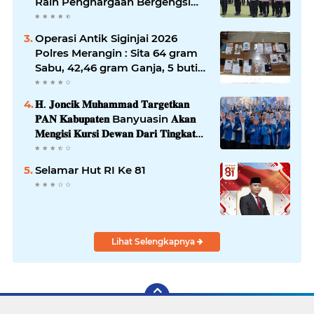
Raih Penghargaan Bergengsi
dari Kapolda Sumsel*
Operasi Antik Siginjai 2026
Polres Merangin : Sita 64 gram
Sabu, 42,46 gram Ganja, 5 butir
extasi, dan Amankan 21 Orang
Tersangka
𝐇. 𝐉𝐨𝐧𝐜𝐢𝐤 𝐌𝐮𝐡𝐚𝐦𝐦𝐚𝐝 𝐓𝐚𝐫𝐠𝐞𝐭𝐤𝐚𝐧
𝐏𝐀𝐍 𝐊𝐚𝐛𝐮𝐩𝐚𝐭𝐞𝐧 Banyuasin 𝐀𝐤𝐚𝐧
𝐌𝐞𝐧𝐠𝐢𝐬𝐢 𝐊𝐮𝐫𝐬𝐢 𝐃𝐞𝐰𝐚𝐧 𝐃𝐚𝐫𝐢 𝐓𝐢𝐧𝐠𝐤𝐚𝐭
𝐃𝐏𝐑 𝐃𝐚𝐞𝐫𝐚𝐡 𝐇𝐢𝐧𝐠𝐠𝐚 𝐃𝐏𝐑-𝐑𝐈
Selamar Hut RI Ke 81
Lihat Selengkapnya