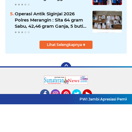
Operasi Antik Siginjai 2026
Polres Merangin : Sita 64 gram
Sabu, 42,46 gram Ganja, 5 butir
extasi, dan Amankan 21 Orang
Tersangka
Lihat Selengkapnya
PWI Jambi Apresiasi Pemkab M
Facebook
Instagram
Pinterest
Twitter
YouTube
Redaksi
Pasang Iklan
Pedoman Media Siber
Copyright ©
2026 www.sumaterannewss.com