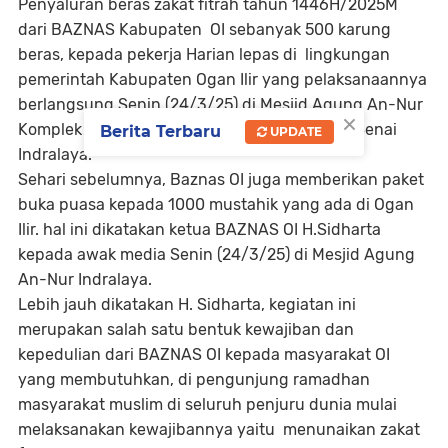
Penyaluran beras zakat fitrah tahun 1446H/2025M
dari BAZNAS Kabupaten OI sebanyak 500 karung
beras, kepada pekerja Harian lepas di lingkungan
pemerintah Kabupaten Ogan Ilir yang pelaksanaannya
berlangsung Senin (24/3/25) di Mesjid Agung An-Nur
×
Komplek Perkantoran Terpadu (KPT) Tanjung Senai
Berita Terbaru
UPDATE
Indralaya.
Sehari sebelumnya, Baznas OI juga memberikan paket
buka puasa kepada 1000 mustahik yang ada di Ogan
Ilir. hal ini dikatakan ketua BAZNAS OI H.Sidharta
kepada awak media Senin (24/3/25) di Mesjid Agung
An-Nur Indralaya.
Lebih jauh dikatakan H. Sidharta, kegiatan ini
merupakan salah satu bentuk kewajiban dan
kepedulian dari BAZNAS OI kepada masyarakat OI
yang membutuhkan, di pengunjung ramadhan
masyarakat muslim di seluruh penjuru dunia mulai
melaksanakan kewajibannya yaitu menunaikan zakat