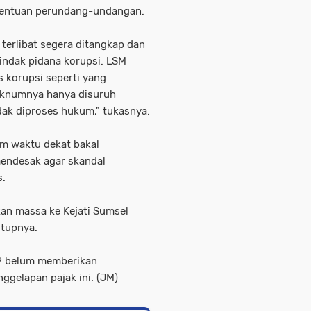
etentuan perundang-undangan.
terlibat segera ditangkap dan
tindak pidana korupsi. LSM
 korupsi seperti yang
 oknumnya hanya disuruh
ak diproses hukum," tukasnya.
am waktu dekat bakal
endesak agar skandal
s.
an massa ke Kejati Sumsel
utupnya.
EP belum memberikan
ggelapan pajak ini. (JM)