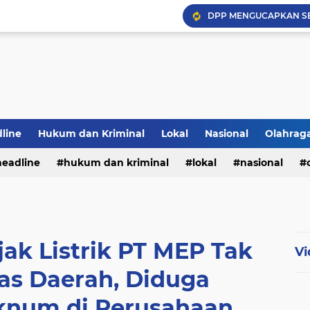
DPP MENGUCAPKAN S
Hadapi Musim Kemarau, 
Selamar Hut RI Ke 81
PWI Jambi Apresiasi Pe
Bupati Panca Hadiri Pel
line
Hukum dan Kriminal
Lokal
Nasional
Olahrag
headline
hukum dan kriminal
lokal
nasional
te
ajak Listrik PT MEP Tak
Vi
Kas Daerah, Diduga
knum di Perusahaan