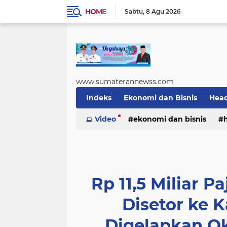
HOME
Sabtu
8 Agu 2026
www.sumaterannewss.com
Indeks
Ekonomi dan Bisnis
Head
Sosial dan Budaya
Video
ekonomi dan bisnis
Sumsel Update
sosial dan budaya
sumsel upda
Rp 11,5 Miliar P
Disetor ke 
Digelapkan O