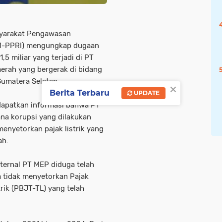
yarakat Pengawasan
M-PPRI) mengungkap dugaan
,5 miliar yang terjadi di PT
erah yang bergerak di bidang
 Sumatera Selatan.
×
Berita Terbaru
UPDATE
dapatkan informasi bahwa PT
ana korupsi yang dilakukan
enyetorkan pajak listrik yang
ah.
ternal PT MEP diduga telah
 tidak menyetorkan Pajak
rik (PBJT-TL) yang telah