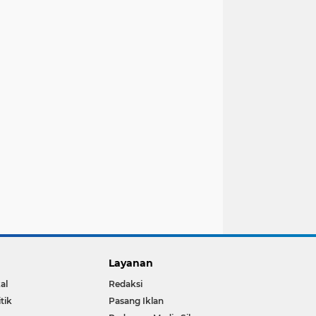
Layanan
al
Redaksi
itik
Pasang Iklan