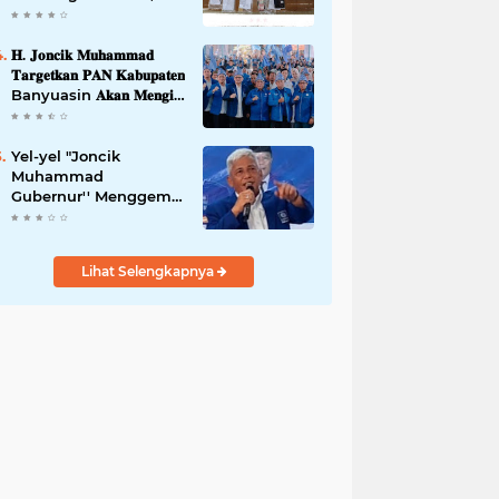
42,46 gram Ganja, 5
butir extasi, dan
Amankan 21 Orang
𝐇. 𝐉𝐨𝐧𝐜𝐢𝐤 𝐌𝐮𝐡𝐚𝐦𝐦𝐚𝐝
Tersangka
𝐓𝐚𝐫𝐠𝐞𝐭𝐤𝐚𝐧 𝐏𝐀𝐍 𝐊𝐚𝐛𝐮𝐩𝐚𝐭𝐞𝐧
Banyuasin 𝐀𝐤𝐚𝐧 𝐌𝐞𝐧𝐠𝐢𝐬𝐢
𝐊𝐮𝐫𝐬𝐢 𝐃𝐞𝐰𝐚𝐧 𝐃𝐚𝐫𝐢 𝐓𝐢𝐧𝐠𝐤𝐚𝐭
𝐃𝐏𝐑 𝐃𝐚𝐞𝐫𝐚𝐡 𝐇𝐢𝐧𝐠𝐠𝐚 𝐃𝐏𝐑-
𝐑𝐈
Yel-yel "Joncik
Muhammad
Gubernur'' Menggems
di Seantero Sumsel
Lihat Selengkapnya