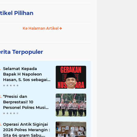
tikel Pilihan
Ke Halaman Artikel
rita Terpopuler
Selamat Kepada
Bapak H Napoleon
Hasan, S. Sos sebagai
Ketua DPD G. BRAN
Sum Sel
*Presisi dan
Berprestasi! 10
Personel Polres Musi
Rawas Raih
Penghargaan
Bergengsi dari
Operasi Antik Siginjai
Kapolda Sumsel*
2026 Polres Merangin :
Sita 64 gram Sabu,