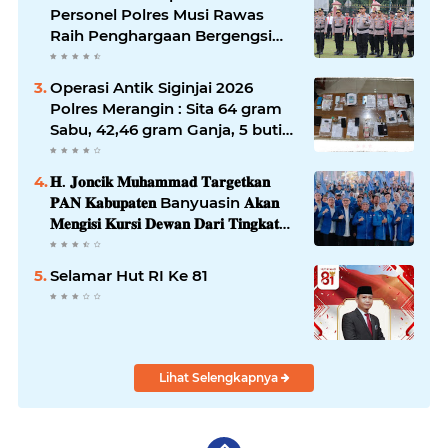
Personel Polres Musi Rawas
Raih Penghargaan Bergengsi
dari Kapolda Sumsel*
Operasi Antik Siginjai 2026
Polres Merangin : Sita 64 gram
Sabu, 42,46 gram Ganja, 5 butir
extasi, dan Amankan 21 Orang
Tersangka
𝐇. 𝐉𝐨𝐧𝐜𝐢𝐤 𝐌𝐮𝐡𝐚𝐦𝐦𝐚𝐝 𝐓𝐚𝐫𝐠𝐞𝐭𝐤𝐚𝐧
𝐏𝐀𝐍 𝐊𝐚𝐛𝐮𝐩𝐚𝐭𝐞𝐧 Banyuasin 𝐀𝐤𝐚𝐧
𝐌𝐞𝐧𝐠𝐢𝐬𝐢 𝐊𝐮𝐫𝐬𝐢 𝐃𝐞𝐰𝐚𝐧 𝐃𝐚𝐫𝐢 𝐓𝐢𝐧𝐠𝐤𝐚𝐭
𝐃𝐏𝐑 𝐃𝐚𝐞𝐫𝐚𝐡 𝐇𝐢𝐧𝐠𝐠𝐚 𝐃𝐏𝐑-𝐑𝐈
Selamar Hut RI Ke 81
Lihat Selengkapnya