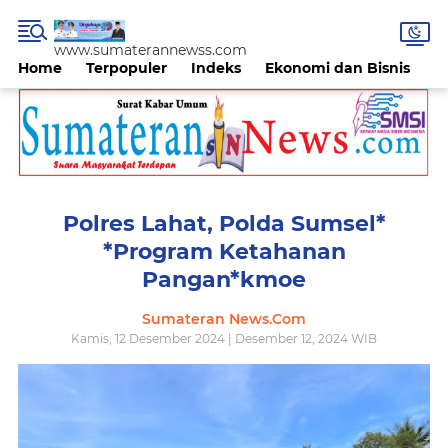
www.sumaterannewss.com
Home
Terpopuler
Indeks
Ekonomi dan Bisnis
H
Polres Lahat, Polda Sumsel*
*Program Ketahanan
Pangan*kmoe
Sumateran News.Com
Kamis, 12 Desember 2024 | Desember 12, 2024 WIB