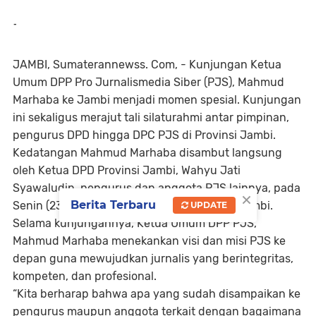
-
JAMBI, Sumaterannewss. Com, - Kunjungan Ketua
Umum DPP Pro Jurnalismedia Siber (PJS), Mahmud
Marhaba ke Jambi menjadi momen spesial. Kunjungan
ini sekaligus merajut tali silaturahmi antar pimpinan,
pengurus DPD hingga DPC PJS di Provinsi Jambi.
Kedatangan Mahmud Marhaba disambut langsung
oleh Ketua DPD Provinsi Jambi, Wahyu Jati
Syawaludin, pengurus dan anggota PJS lainnya, pada
×
Berita Terbaru
Senin (23/12/2024) di Hotel Luminor, Kota Jambi.
UPDATE
Selama kunjungannya, Ketua Umum DPP PJS,
Mahmud Marhaba menekankan visi dan misi PJS ke
depan guna mewujudkan jurnalis yang berintegritas,
kompeten, dan profesional.
“Kita berharap bahwa apa yang sudah disampaikan ke
pengurus maupun anggota terkait dengan bagaimana