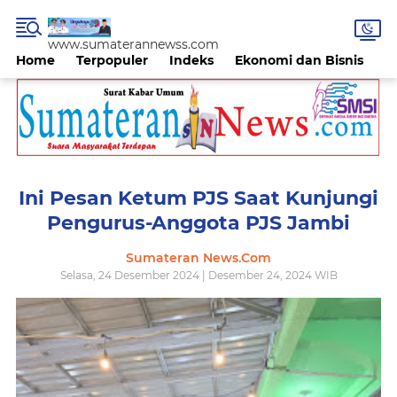
www.sumaterannewss.com
Home
Terpopuler
Indeks
Ekonomi dan Bisnis
H
Ini Pesan Ketum PJS Saat Kunjungi
Pengurus-Anggota PJS Jambi
Sumateran News.Com
Selasa, 24 Desember 2024 | Desember 24, 2024 WIB