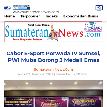
www.sumaterannewss.com
Home
Terpopuler
Indeks
Ekonomi dan Bisnis
H
Cabor E-Sport Porwada IV Sumsel,
PWI Muba Borong 3 Medali Emas
Sumateran News.Com
Sabtu, 07 Desember 2024 | Desember 07, 2024 WIB