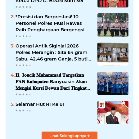
Ketua DPD G. BRAN Sum Sel
*Presisi dan Berprestasi! 10
Personel Polres Musi Rawas
Raih Penghargaan Bergengsi
dari Kapolda Sumsel*
Operasi Antik Siginjai 2026
Polres Merangin : Sita 64 gram
Sabu, 42,46 gram Ganja, 5 butir
extasi, dan Amankan 21 Orang
Tersangka
𝐇. 𝐉𝐨𝐧𝐜𝐢𝐤 𝐌𝐮𝐡𝐚𝐦𝐦𝐚𝐝 𝐓𝐚𝐫𝐠𝐞𝐭𝐤𝐚𝐧
𝐏𝐀𝐍 𝐊𝐚𝐛𝐮𝐩𝐚𝐭𝐞𝐧 Banyuasin 𝐀𝐤𝐚𝐧
𝐌𝐞𝐧𝐠𝐢𝐬𝐢 𝐊𝐮𝐫𝐬𝐢 𝐃𝐞𝐰𝐚𝐧 𝐃𝐚𝐫𝐢 𝐓𝐢𝐧𝐠𝐤𝐚𝐭
𝐃𝐏𝐑 𝐃𝐚𝐞𝐫𝐚𝐡 𝐇𝐢𝐧𝐠𝐠𝐚 𝐃𝐏𝐑-𝐑𝐈
Selamar Hut RI Ke 81
Lihat Selengkapnya