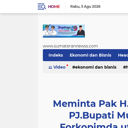
HOME
Rabu
5 Agu 2026
www.sumaterannewss.com
Indeks
Ekonomi dan Bisnis
Head
Sosial dan Budaya
Video
ekonomi dan bisnis
Sumsel Update
sosial dan budaya
sumsel upda
Meminta Pak H.S
PJ.Bupati 
Forkopimda u