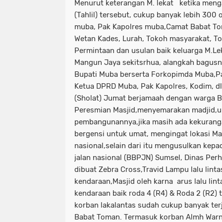
Menurut keterangan M. lekat ketika men
(Tahlil) tersebut, cukup banyak lebih 300
muba, Pak Kapolres muba,Camat Babat To
Wetan Kades, Lurah, Tokoh masyarakat, To
Permintaan dan usulan baik keluarga M.Le
Mangun Jaya sekitsrhua, alangkah bagusn
Bupati Muba berserta Forkopimda Muba,Pa
Ketua DPRD Muba, Pak Kapolres, Kodim, dl
(Sholat) Jumat berjamaah dengan warga 
Peresmian Masjid,menyemarakan madjid,u
pembangunannya,jika masih ada kekurangan
bergensi untuk umat, mengingat lokasi Masj
nasional,selain dari itu mengusulkan kep
jalan nasional (BBPJN) Sumsel, Dinas Pe
dibuat Zebra Cross,Travid Lampu lalu lin
kendaraan,Masjid oleh karna arus lalu lin
kendaraan baik roda 4 (R4) & Roda 2 (R2) t
korban lakalantas sudah cukup banyak terja
Babat Toman. Termasuk korban Almh Warni