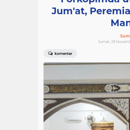
Jum'at, Peremian
Man
Sum
Jumat, 29 Novemb
komentar