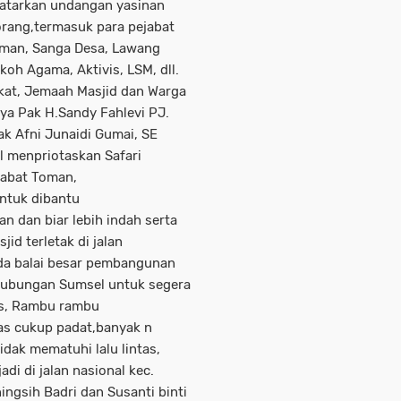
gatarkan undangan yasinan
 orang,termasuk para pejabat
man, Sanga Desa, Lawang
koh Agama, Aktivis, LSM, dll.
kat, Jemaah Masjid dan Warga
ya Pak H.Sandy Fahlevi PJ.
k Afni Junaidi Gumai, SE
l menpriotaskan Safari
Babat Toman,
ntuk dibantu
 dan biar lebih indah serta
id terletak di jalan
ada balai besar pembangunan
rhubungan Sumsel untuk segera
tas, Rambu rambu
tas cukup padat,banyak n
idak mematuhi lalu lintas,
di di jalan nasional kec.
ngsih Badri dan Susanti binti