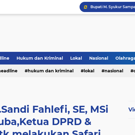
Yel-yel "Joncik Muham
line
Hukum dan Kriminal
Lokal
Nasional
Olahrag
headline
hukum dan kriminal
lokal
nasional
te
andi Fahlefi, SE, MSi
Vi
Muba,Ketua DPRD &
tk melakukan Safari