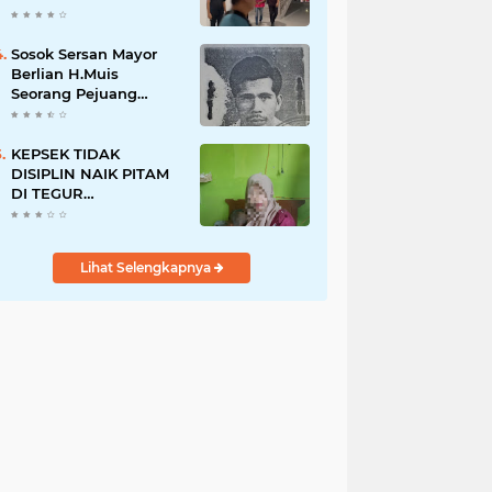
Dugaan Korupsi Dana
Peremajaan PSR
Sosok Sersan Mayor
Berlian H.Muis
Seorang Pejuang
Kemerdekaan RI
KEPSEK TIDAK
DISIPLIN NAIK PITAM
DI TEGUR
WARTAWAN
Lihat Selengkapnya