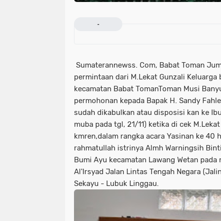
-
Sumaterannewss. Com, Babat Toman Jum'
permintaan dari M.Lekat Gunzali Keluarga
kecamatan Babat TomanToman Musi Banyu
permohonan kepada Bapak H. Sandy Fahlev
sudah dikabulkan atau disposisi kan ke Ib
muba pada tgl, 21/11) ketika di cek M.Leka
kmren,dalam rangka acara Yasinan ke 40 h
rahmatullah istrinya Almh Warningsih Binti
Bumi Ayu kecamatan Lawang Wetan pada mi
Al'Irsyad Jalan Lintas Tengah Negara (Jal
Sekayu - Lubuk Linggau.