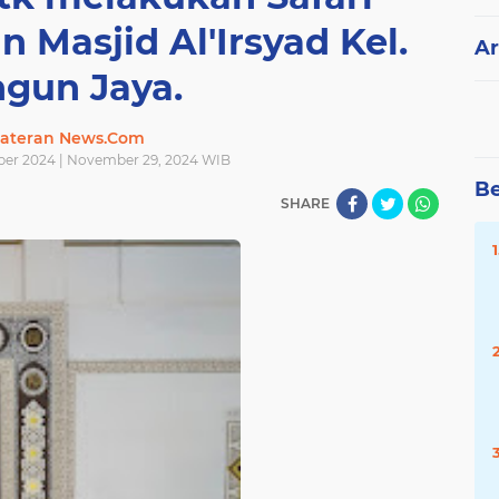
 Masjid Al'Irsyad Kel.
Ar
gun Jaya.
ateran News.Com
er 2024 | November 29, 2024 WIB
Be
SHARE