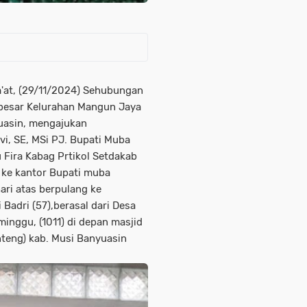
at, (29/11/2024) Sehubungan
 besar Kelurahan Mangun Jaya
asin, mengajukan
i, SE, MSi PJ. Bupati Muba
u Fira Kabag Prtikol Setdakab
t ke kantor Bupati muba
ari atas berpulang ke
 Badri (57),berasal dari Desa
nggu, (1011) di depan masjid
inteng) kab. Musi Banyuasin