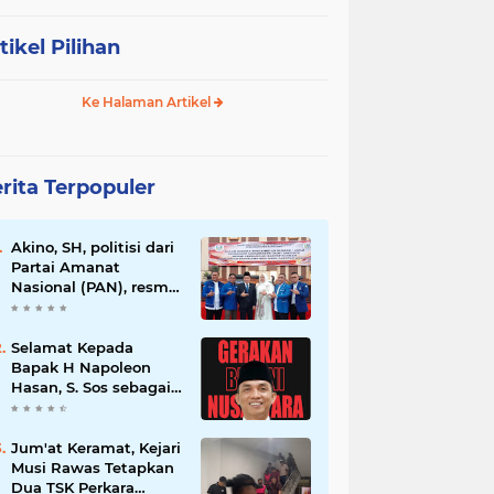
tikel Pilihan
Ke Halaman Artikel
rita Terpopuler
Akino, SH, politisi dari
Partai Amanat
Nasional (PAN), resmi
dilantik sebagai
anggota dewan
Selamat Kepada
Bapak H Napoleon
Hasan, S. Sos sebagai
Ketua DPD G. BRAN
Sum Sel
Jum'at Keramat, Kejari
Musi Rawas Tetapkan
Dua TSK Perkara