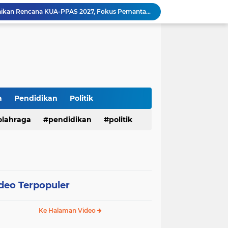
Bupati M. Syukur Sampaikan Rencana KUA-PPAS 2027, Fokus Pemantapan Infrastruktur dan Penguatan Ekonomi
Diduga Alat Berat Milik Hardiman Bebas Beroperasi Untuk Ngupas Dongfeng di SPB Dusun Lembah Kuamang
*Presisi dan Berprestasi! 10 Personel Polres Musi Rawas Raih Penghargaan Bergengsi dari Kapolda Sumsel*
Operasi Antik Siginjai 2026 Polres Merangin : Sita 64 gram Sabu, 42,46 gram Ganja, 5 butir extasi, dan Amankan 21 Orang Tersangka
Tindak Lanjuti Keputusan PWI Pusat, PWI Sumsel Tunjuk Ishak Nasroni sebagai Plt Ketua PWI OKU Selatan
Polres Sarolangun Intensifkan KRYD Bersama Polsek Jajaran, Antisipasi Balap Liar dan Gangguan Kamtibmas
Kades Wukirsari Suroyo Laksanakan Titik 100 Persen dan Titik Nol Pembangunan Dana Desa Tahap II Tahun 2026
mad Gubernur'' Menggems di Seantero Sumsel
Mantap Betul! Sambil Olahraga, Warga Juga Bisa Bikin Paspor di CFD Merangin
a
Pendidikan
Politik
Menembus Batas Pengabdian: Polres Musi Rawas Ukir Sejarah Emas Raih Predikat WBK di Bawah Kepemimpinan AKBP Agung Adhitya Prananta
olahraga
pendidikan
politik
deo Terpopuler
Ke Halaman Video