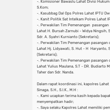
-. Komisioner Bawaslu Lahat Divisi Hukum 
S.Kom;
-. Kasubbag Dal Ops Polres Lahat IPTU Dwi
-. Kanit Politik Sat Intelkam Polres Lahat 
-. Perwakilan Tim Pemenangan pasangan c
Lahat H. Bursah Zarnubi - Widya Ningsih, 
Sdr. A. Syahri Kurnianto (Sekretaris);
-. Perwakilan Tim Pemenangan pasangan c
Lahat Hj. Lidyawati, S. Hut - H Haryanto, 
(Sekretaris);
-. Perwakilan Tim Pemenangan pasangan c
Lahat Yulius Maulana, S.T - DR. Budiarto Ma
Taher dan Sdr. Nanda.
Dalam rapat koordinasi ini, kapolres Laha
Sinaga, S.H., S.I.K., M.H :
-. Kami ucapkan terima kasih kepada bapa
menyempatkan hadir;
-. Saya selaku Kapolres Lahat memiliki pemi