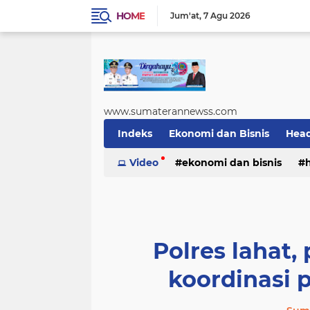
HOME
Jum'at
7 Agu 2026
www.sumaterannewss.com
Indeks
Ekonomi dan Bisnis
Head
Sosial dan Budaya
Video
ekonomi dan bisnis
Sumsel Update
sosial dan budaya
sumsel upda
Polres lahat,
koordinasi 