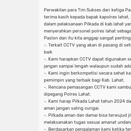
Perwakilan para Tim Sukses dari ketiga P
terima kasih kepada bapak kapolres lahat
dalam pelaksanaan Pilkada di kab.lahat y
menyerahkan personel polres lahat sebaga
Paslon dan itu kita anggap sangat penti
-. Terkait CCTV yang akan di pasang di s
baik
-. Kami harapkan CCTV dapat digunakan s
jangan sampai lengah walaupun sudah ad
-. Kami ingin berkompetisi secara sehat k
pemimpin yang terbaik bagi Kab. Lahat;
-. Rencana pemasangan CCTV kami sambut
dipegang Polres Lahat.
-. Kami harap Pilkada Lahat tahun 2024 d
aman jangan saling curigai.
-. Pilkada aman dan damai bisa terwujud ji
melaksanakan tugas sesuai amanat unda
-. Berdasarkan pengalaman kami ketika ter