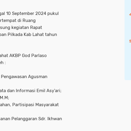
ggal 10 September 2024 pukul
ertempat di Ruang
gsung kegiatan Rapat
an Pilkada Kab Lahat tahun
Lahat AKBP God Parlaso
eh :
an Pengawasan Agusman
ta dan Informasi Emil Asy'ari;
 M.M;
ahan, Partisipasi Masyarakat
ganan Pelanggaran Sdr. Ikhwan