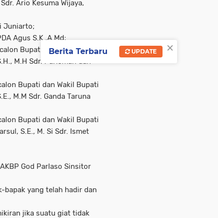
Sdr. Ario Kesuma Wijaya,
 Juniarto;
IPDA Agus S.K.,A.Md;
×
alon Bupati dan Wakil Bupati
Berita Terbaru
UPDATE
S.H., M.H Sdr. Parisman dan
alon Bupati dan Wakil Bupati
S.E., M.M Sdr. Ganda Taruna
alon Bupati dan Wakil Bupati
rsul, S.E., M. Si Sdr. Ismet
t AKBP God Parlaso Sinsitor
k-bapak yang telah hadir dan
kiran jika suatu giat tidak