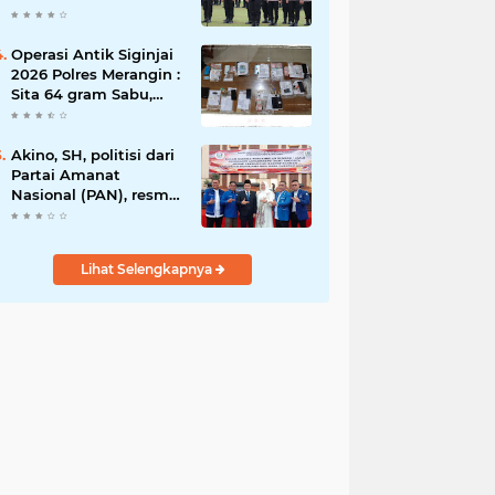
Rawas Raih
Penghargaan
Bergengsi dari
Operasi Antik Siginjai
Kapolda Sumsel*
2026 Polres Merangin :
Sita 64 gram Sabu,
42,46 gram Ganja, 5
butir extasi, dan
Amankan 21 Orang
Akino, SH, politisi dari
Tersangka
Partai Amanat
Nasional (PAN), resmi
dilantik sebagai
anggota dewan
Lihat Selengkapnya