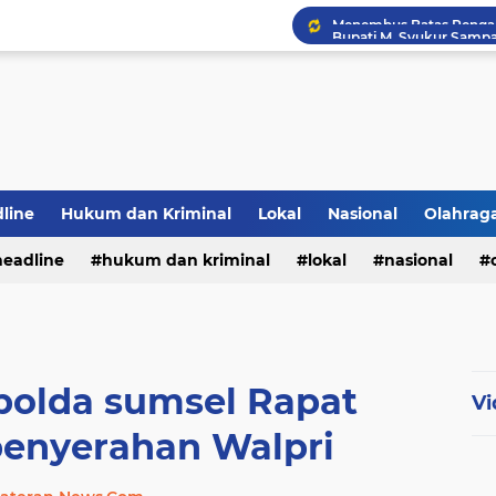
PWI Jambi Apresiasi Pe
line
Hukum dan Kriminal
Lokal
Nasional
Olahrag
Bupati Panca Hadiri Pel
headline
hukum dan kriminal
lokal
nasional
te
 polda sumsel Rapat
Vi
penyerahan Walpri