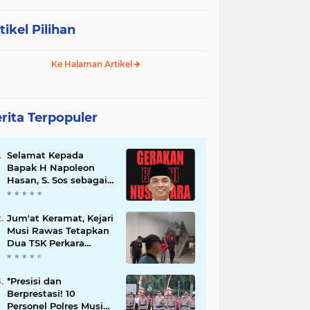
tikel Pilihan
Ke Halaman Artikel
rita Terpopuler
Selamat Kepada
Bapak H Napoleon
Hasan, S. Sos sebagai
Ketua DPD G. BRAN
Sum Sel
Jum'at Keramat, Kejari
Musi Rawas Tetapkan
Dua TSK Perkara
Dugaan Korupsi Dana
Peremajaan PSR
*Presisi dan
Berprestasi! 10
Personel Polres Musi