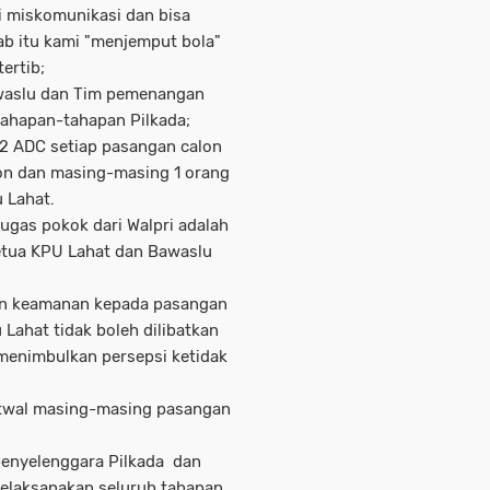
i miskomunikasi dan bisa
b itu kami "menjemput bola"
ertib;
awaslu dan Tim pemenangan
ahapan-tahapan Pilkada;
 2 ADC setiap pasangan calon
n dan masing-masing 1 orang
 Lahat.
ugas pokok dari Walpri adalah
tua KPU Lahat dan Bawaslu
kan keamanan kepada pasangan
Lahat tidak boleh dilibatkan
 menimbulkan persepsi ketidak
Patwal masing-masing pasangan
penyelenggara Pilkada dan
elaksanakan seluruh tahapan