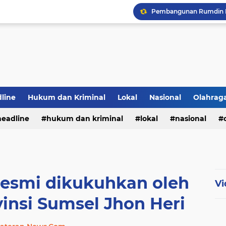
PWI Jambi Apresiasi Pe
Bupati Panca Hadiri Pel
Hadapi Musim Kemarau, 
Selamar Hut RI Ke 81
line
Hukum dan Kriminal
Lokal
Nasional
Olahrag
headline
hukum dan kriminal
lokal
nasional
te
Resmi dikukuhkan oleh
Vi
insi Sumsel Jhon Heri