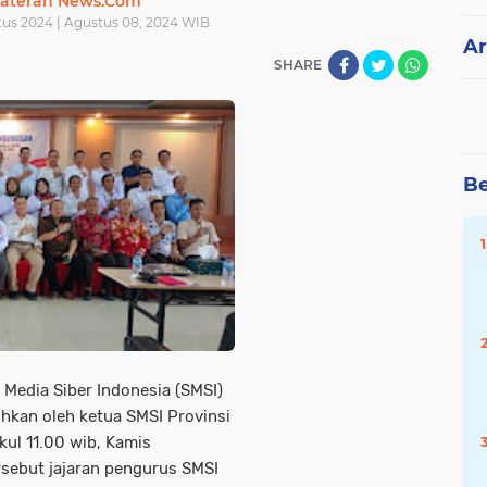
ateran News.Com
us 2024 | Agustus 08, 2024 WIB
Ar
SHARE
Be
Media Siber Indonesia (SMSI)
hkan oleh ketua SMSI Provinsi
ul 11.00 wib, Kamis
rsebut jajaran pengurus SMSI