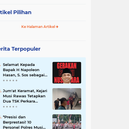
tikel Pilihan
Ke Halaman Artikel
rita Terpopuler
Selamat Kepada
Bapak H Napoleon
Hasan, S. Sos sebagai
Ketua DPD G. BRAN
Sum Sel
Jum'at Keramat, Kejari
Musi Rawas Tetapkan
Dua TSK Perkara
Dugaan Korupsi Dana
Peremajaan PSR
*Presisi dan
Berprestasi! 10
Personel Polres Musi