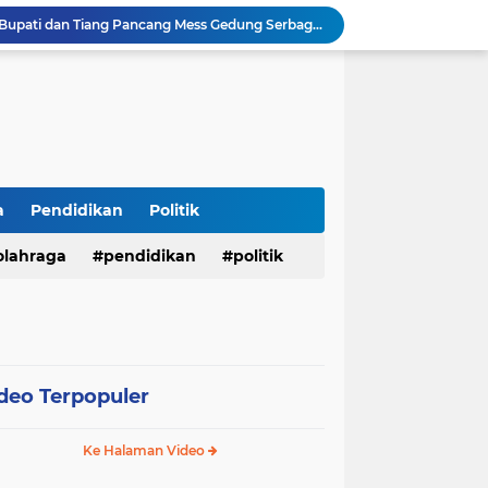
mkab Merangin Gelar Bimtek Pers
antikan Pengurus PWI OI.
Menembus Batas Pengabdian: Polres Musi Rawas Ukir Sejarah Emas Raih Predikat WBK di Bawah Kepemimpinan AKBP Agung Adhitya Prananta
Bupati M. Syukur Sampaikan Rencana KUA-PPAS 2027, Fokus Pemantapan Infrastruktur dan Penguatan Ekonomi
Diduga Alat Berat Milik Hardiman Bebas Beroperasi Untuk Ngupas Dongfeng di SPB Dusun Lembah Kuamang
*Presisi dan Berprestasi! 10 Personel Polres Musi Rawas Raih Penghargaan Bergengsi dari Kapolda Sumsel*
Kapolres OI Pimpin Langsung Patroli Karhutla
a
Pendidikan
Politik
Ditreskrimum Polda Sumbar Lampaui Target, Operasi Pekat dan Sikat Singgalang 2026 Catat Hasil Maksimal
olahraga
pendidikan
politik
Pembangunan Rumdin Bupati dan Tiang Pancang Mess Gedung Serbaguna Jadi Sorotan Publik
deo Terpopuler
Ke Halaman Video