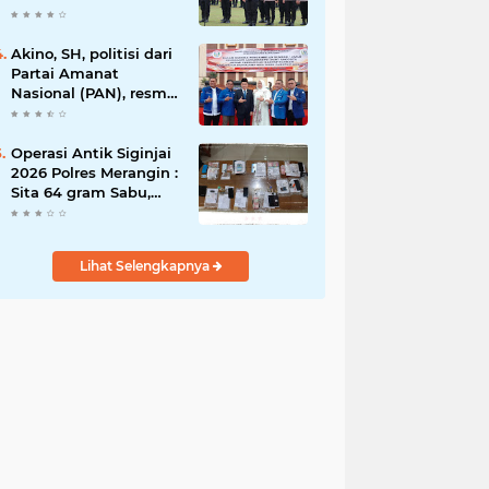
Rawas Raih
Penghargaan
Bergengsi dari
Akino, SH, politisi dari
Kapolda Sumsel*
Partai Amanat
Nasional (PAN), resmi
dilantik sebagai
anggota dewan
Operasi Antik Siginjai
2026 Polres Merangin :
Sita 64 gram Sabu,
42,46 gram Ganja, 5
butir extasi, dan
Amankan 21 Orang
Lihat Selengkapnya
Tersangka