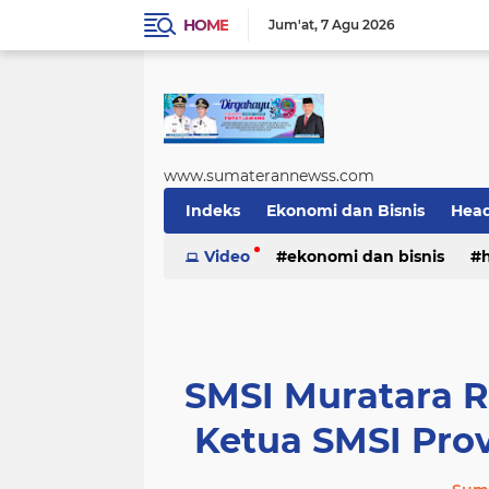
HOME
Jum'at
7 Agu 2026
www.sumaterannewss.com
Indeks
Ekonomi dan Bisnis
Head
Sosial dan Budaya
Video
ekonomi dan bisnis
Sumsel Update
sosial dan budaya
sumsel upda
SMSI Muratara 
Ketua SMSI Prov