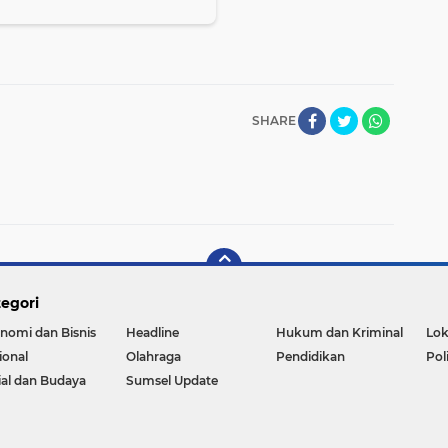
SHARE
egori
nomi dan Bisnis
Headline
Hukum dan Kriminal
Lok
ional
Olahraga
Pendidikan
Pol
ial dan Budaya
Sumsel Update