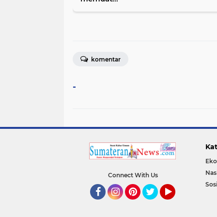
komentar
-
Kat
Eko
Nas
Connect With Us
Sos
Facebook
Instagram
Pinterest
Twitter
YouTube