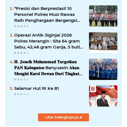
*Presisi dan Berprestasi! 10
Personel Polres Musi Rawas
Raih Penghargaan Bergengsi
dari Kapolda Sumsel*
Operasi Antik Siginjai 2026
Polres Merangin : Sita 64 gram
Sabu, 42,46 gram Ganja, 5 butir
extasi, dan Amankan 21 Orang
Tersangka
𝐇. 𝐉𝐨𝐧𝐜𝐢𝐤 𝐌𝐮𝐡𝐚𝐦𝐦𝐚𝐝 𝐓𝐚𝐫𝐠𝐞𝐭𝐤𝐚𝐧
𝐏𝐀𝐍 𝐊𝐚𝐛𝐮𝐩𝐚𝐭𝐞𝐧 Banyuasin 𝐀𝐤𝐚𝐧
𝐌𝐞𝐧𝐠𝐢𝐬𝐢 𝐊𝐮𝐫𝐬𝐢 𝐃𝐞𝐰𝐚𝐧 𝐃𝐚𝐫𝐢 𝐓𝐢𝐧𝐠𝐤𝐚𝐭
𝐃𝐏𝐑 𝐃𝐚𝐞𝐫𝐚𝐡 𝐇𝐢𝐧𝐠𝐠𝐚 𝐃𝐏𝐑-𝐑𝐈
Selamar Hut RI Ke 81
Lihat Selengkapnya