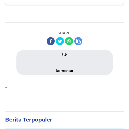
kukuhkan lagsung Oleh Cik ujang SH.Serta
pemotongan Hewan Korban
SHARE
komentar
-
Berita Terpopuler