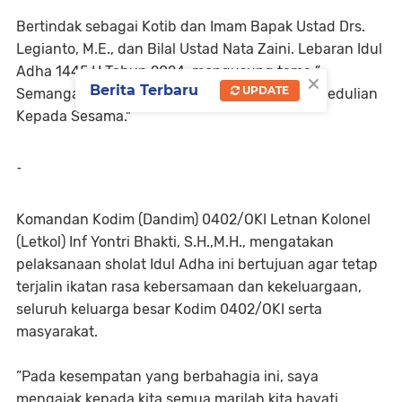
Bertindak sebagai Kotib dan Imam Bapak Ustad Drs.
Legianto, M.E., dan Bilal Ustad Nata Zaini. Lebaran Idul
Adha 1445 H Tahun 2024, mengusung tema ”
×
Berita Terbaru
UPDATE
Semangat Berkurban Untuk Ketaatan dan Kepedulian
Kepada Sesama."
-
Komandan Kodim (Dandim) 0402/OKI Letnan Kolonel
(Letkol) Inf Yontri Bhakti, S.H.,M.H., mengatakan
pelaksanaan sholat Idul Adha ini bertujuan agar tetap
terjalin ikatan rasa kebersamaan dan kekeluargaan,
seluruh keluarga besar Kodim 0402/OKI serta
masyarakat.
”Pada kesempatan yang berbahagia ini, saya
mengajak kepada kita semua marilah kita hayati