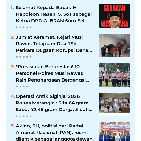
Selamat Kepada Bapak H
Napoleon Hasan, S. Sos sebagai
Ketua DPD G. BRAN Sum Sel
Jum'at Keramat, Kejari Musi
Rawas Tetapkan Dua TSK
Perkara Dugaan Korupsi Dana
Peremajaan PSR
*Presisi dan Berprestasi! 10
Personel Polres Musi Rawas
Raih Penghargaan Bergengsi
dari Kapolda Sumsel*
Operasi Antik Siginjai 2026
Polres Merangin : Sita 64 gram
Sabu, 42,46 gram Ganja, 5 butir
extasi, dan Amankan 21 Orang
Tersangka
Akino, SH, politisi dari Partai
Amanat Nasional (PAN), resmi
dilantik sebagai anggota dewan