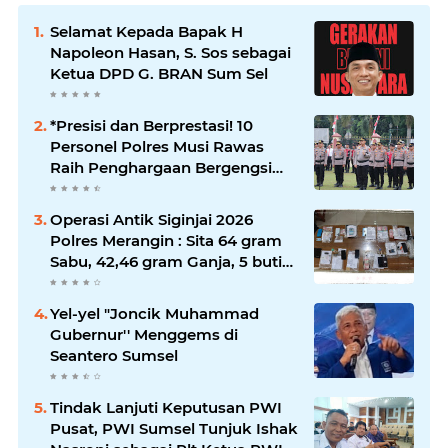
Selamat Kepada Bapak H
Napoleon Hasan, S. Sos sebagai
Ketua DPD G. BRAN Sum Sel
*Presisi dan Berprestasi! 10
Personel Polres Musi Rawas
Raih Penghargaan Bergengsi
dari Kapolda Sumsel*
Operasi Antik Siginjai 2026
Polres Merangin : Sita 64 gram
Sabu, 42,46 gram Ganja, 5 butir
extasi, dan Amankan 21 Orang
Tersangka
Yel-yel "Joncik Muhammad
Gubernur'' Menggems di
Seantero Sumsel
Tindak Lanjuti Keputusan PWI
Pusat, PWI Sumsel Tunjuk Ishak