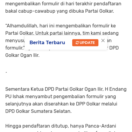
mengembalikan formulir di hari terakhir pendaftaran
bakal cabup-cawabup yang dibuka Partai Golkar.
“Alhamdulillah, hari ini mengembalikan formulir ke
Partai Golkar. Untuk partai lainnya, tim kami sedang
×
menyusun berkas untuk segera mengembalikan
Berita Terbaru
UPDATE
formulir,” ujar Ovi kepada awak media di kantor DPD
Golkar Ogan Ilir.
-
Sementara Ketua DPD Partai Golkar Ogan Ilir, H Endang
PU Ishak menyambut pengembalian formulir yang
selanjutnya akan diserahkan ke DPP Golkar melalui
DPD Golkar Sumatera Selatan.
Hingga pendaftaran ditutup, hanya Panca-Ardani