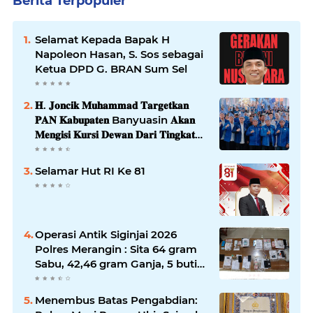
Berita Terpopuler
Selamat Kepada Bapak H
Napoleon Hasan, S. Sos sebagai
Ketua DPD G. BRAN Sum Sel
𝐇. 𝐉𝐨𝐧𝐜𝐢𝐤 𝐌𝐮𝐡𝐚𝐦𝐦𝐚𝐝 𝐓𝐚𝐫𝐠𝐞𝐭𝐤𝐚𝐧
𝐏𝐀𝐍 𝐊𝐚𝐛𝐮𝐩𝐚𝐭𝐞𝐧 Banyuasin 𝐀𝐤𝐚𝐧
𝐌𝐞𝐧𝐠𝐢𝐬𝐢 𝐊𝐮𝐫𝐬𝐢 𝐃𝐞𝐰𝐚𝐧 𝐃𝐚𝐫𝐢 𝐓𝐢𝐧𝐠𝐤𝐚𝐭
𝐃𝐏𝐑 𝐃𝐚𝐞𝐫𝐚𝐡 𝐇𝐢𝐧𝐠𝐠𝐚 𝐃𝐏𝐑-𝐑𝐈
Selamar Hut RI Ke 81
Operasi Antik Siginjai 2026
Polres Merangin : Sita 64 gram
Sabu, 42,46 gram Ganja, 5 butir
extasi, dan Amankan 21 Orang
Tersangka
Menembus Batas Pengabdian: