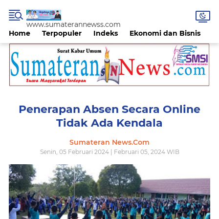
www.sumaterannewss.com
Home
Terpopuler
Indeks
Ekonomi dan Bisnis
H
Penerapan Absen Secara Online
Tidak Ada Kendala
Sumateran News.Com
Senin, 05 Februari 2024 | Februari 05, 2024 WIB