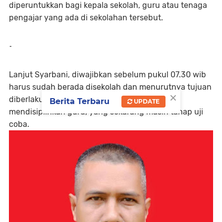
diperuntukkan bagi kepala sekolah, guru atau tenaga
pengajar yang ada di sekolahan tersebut.
-
Lanjut Syarbani, diwajibkan sebelum pukul 07.30 wib
harus sudah berada disekolah dan menurutnya tujuan
×
diberlakukan absensi secara online ini untuk
Berita Terbaru
UPDATE
mendisiplinkan guru, yang sekarang masih tahap uji
coba.