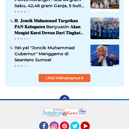
Sabu, 42,46 gram Ganja, 5 butir
extasi, dan Amankan 21 Orang
Tersangka
𝐇. 𝐉𝐨𝐧𝐜𝐢𝐤 𝐌𝐮𝐡𝐚𝐦𝐦𝐚𝐝 𝐓𝐚𝐫𝐠𝐞𝐭𝐤𝐚𝐧
𝐏𝐀𝐍 𝐊𝐚𝐛𝐮𝐩𝐚𝐭𝐞𝐧 Banyuasin 𝐀𝐤𝐚𝐧
𝐌𝐞𝐧𝐠𝐢𝐬𝐢 𝐊𝐮𝐫𝐬𝐢 𝐃𝐞𝐰𝐚𝐧 𝐃𝐚𝐫𝐢 𝐓𝐢𝐧𝐠𝐤𝐚𝐭
𝐃𝐏𝐑 𝐃𝐚𝐞𝐫𝐚𝐡 𝐇𝐢𝐧𝐠𝐠𝐚 𝐃𝐏𝐑-𝐑𝐈
Yel-yel "Joncik Muhammad
Gubernur'' Menggems di
Seantero Sumsel
Lihat Selengkapnya