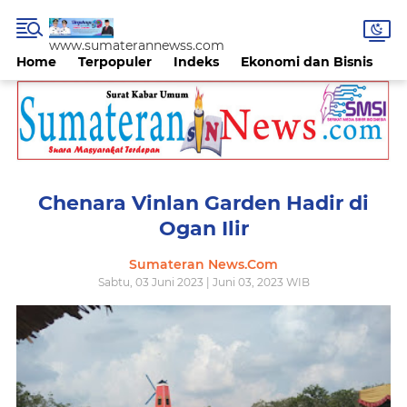
www.sumaterannewss.com
Home
Terpopuler
Indeks
Ekonomi dan Bisnis
H
Chenara Vinlan Garden Hadir di
Ogan Ilir
Sumateran News.Com
Sabtu, 03 Juni 2023 | Juni 03, 2023 WIB