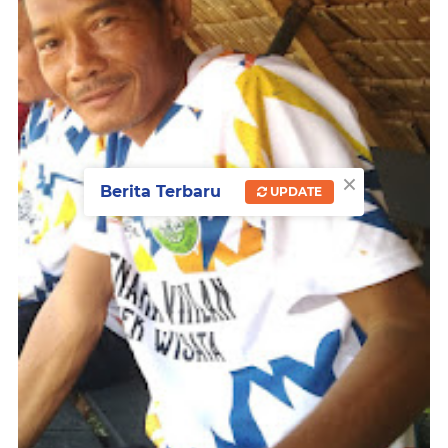
×
Berita Terbaru
UPDATE